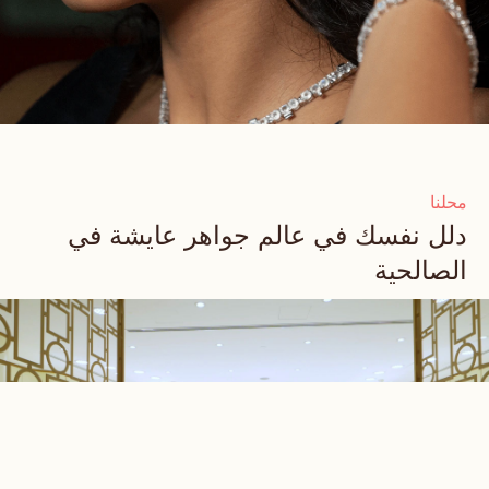
محلنا
دلل نفسك في عالم جواهر عايشة في
الصالحية
المجتمـع
وِهاج مي