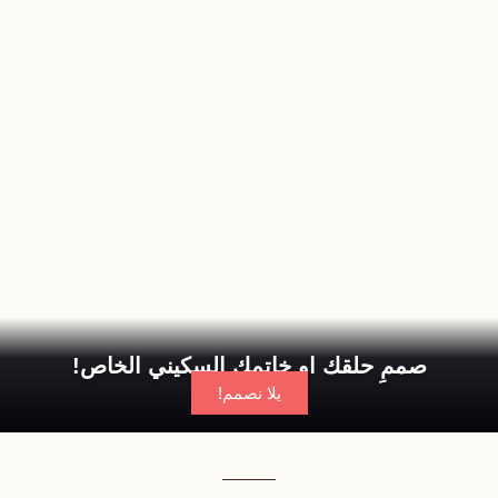
صممِ حلقك او خاتمك السكيني الخاص!
يلا نصمم!