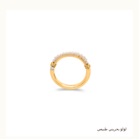
لؤلؤ بحريني طبيعي