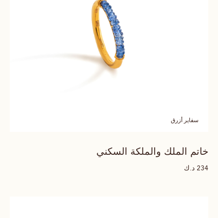
سفاير أزرق
خاتم الملك والملكة السكني
د.ك
234