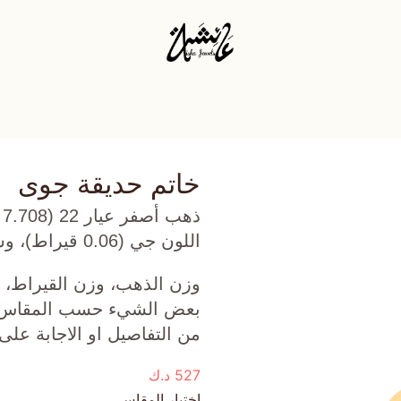
خاتم حديقة جوى
ذ
اللون جي (0.06 قيراط)، وسترين (0.08 جرام) تقريبًا.
وزن الذهب، وزن القيراط، ع
بعض الشيء حسب المقاس الذ
من التفاصيل او الاجابة على
527
د.ك
اختيار المقاس