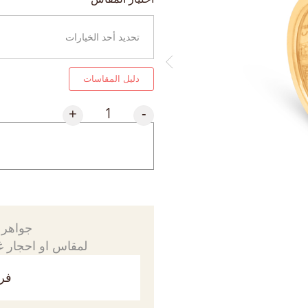
دليل المقاسات
+
-
جواهرك
لمقاس او احجار غي
فري