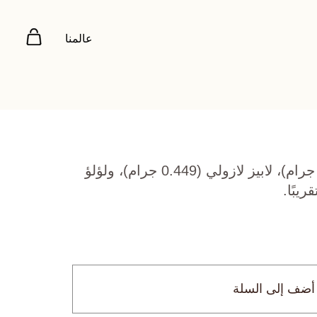
عالمنا
ذهب أصفر عيار 22 (8.192 جرام)، لابيز لازولي (0.449 جرام)، ولؤلؤ
أضف إلى السلة