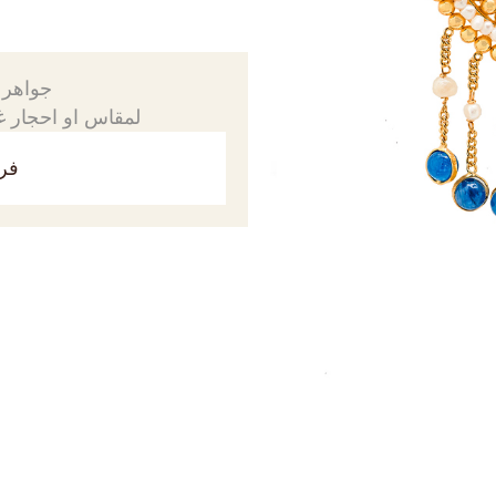
جواهرك
لمقاس او احجار غي
فري