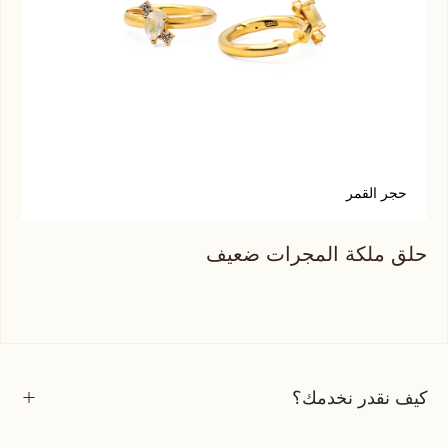
حجر القمر
س
حلق ملكة المجرات ضعيف
حلق
كيف نقدر نخدمك؟