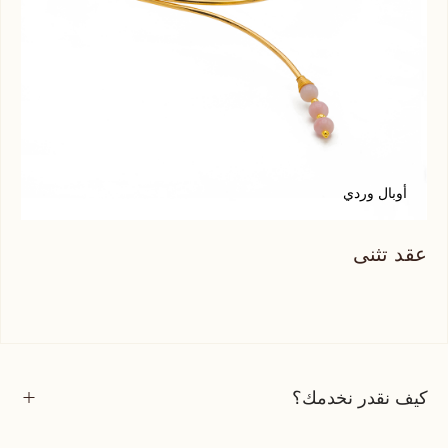
أوبال وردي
م
عقد تثنى
عقد
كيف نقدر نخدمك؟