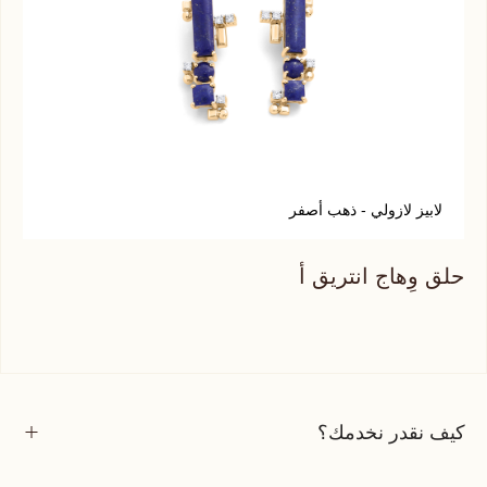
لابيز لازولي - ذهب أصفر
ع
حلق وِهاج انتريق أ
حلق
كيف نقدر نخدمك؟