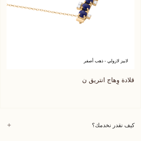
لابيز لازولي - ذهب أصفر
ع
قلادة وِهاج انتريق ن
قلا
كيف نقدر نخدمك؟