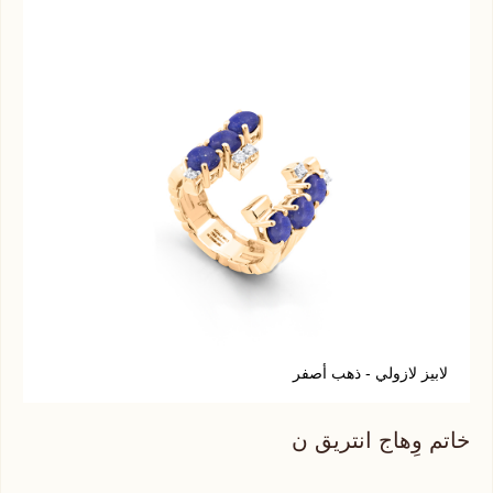
لابيز لازولي - ذهب أصفر
ع
خاتم وِهاج انتريق ن
خات