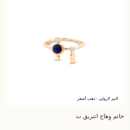
لابيز لازولي - ذهب أصفر
أ
خاتم وِهاج انتريق ت
خات