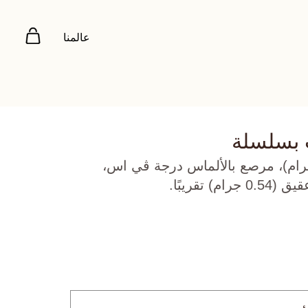
عالمنا
 بسلسلة
 روز عيار 18 (3.127 جرام)، مرصع بالألماس درجة ڤي اس،