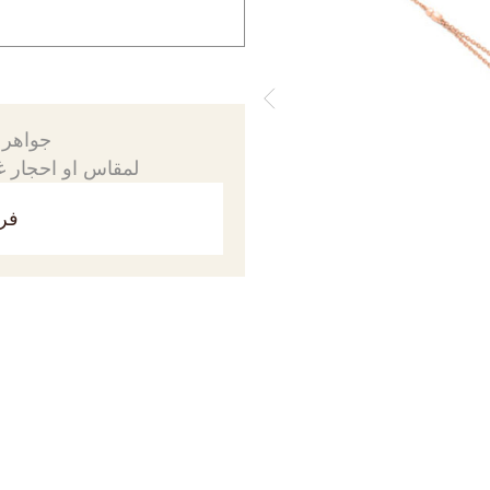
جواهرك
لمقاس او احجار غي
فري