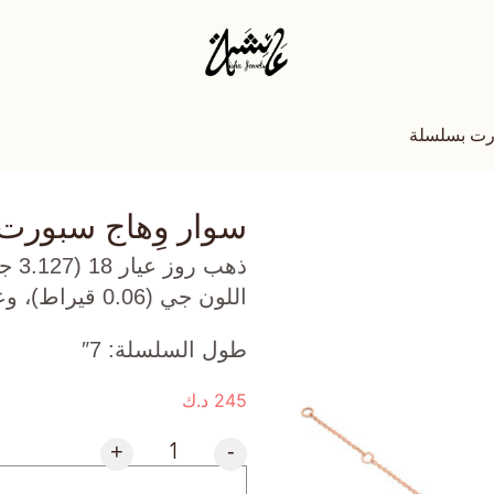
ورت بسلسلة
سوار وِهاج سبورت
ذهب
اللون جي (0.06 قيراط)، وعقيق (0.54 جرام) تقريبًا.
طول السلسلة: 7″
245
د.ك
+
-