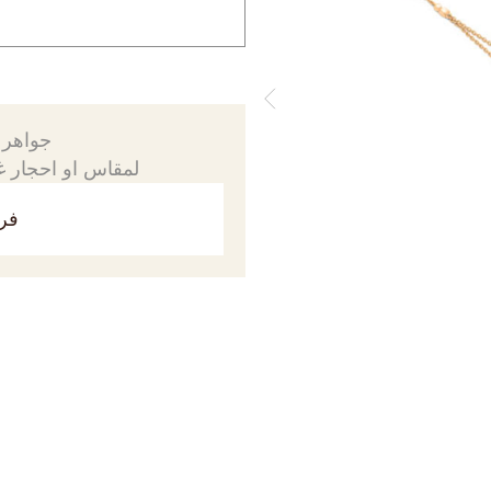
جواهرك
لمقاس او احجار غي
فري