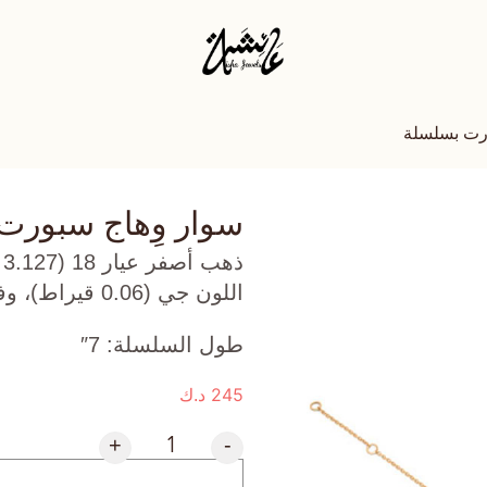
ورت بسلسلة
سوار وِهاج سبورت
ذ
اللون جي (0.06 قيراط)، وفيروز (0.54 جرام) تقريبًا.
طول السلسلة: 7″
245
د.ك
+
-