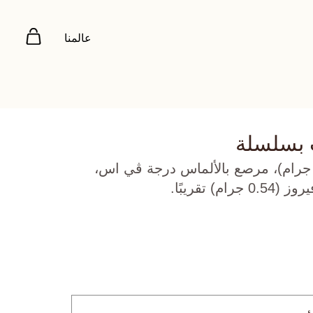
عالمنا
 بسلسلة
هب أصفر عيار 18 (3.127 جرام)، مرصع بالألماس درجة ڤي اس،