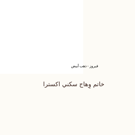
فيروز - ذهب أبيض
خاتم وِهاج سكني اكسترا