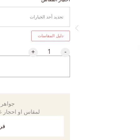
دليل المقاسات
+
-
جواهرك
لمقاس او احجار غي
فري