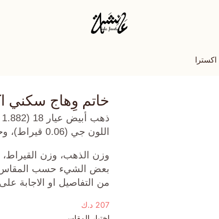
اكسترا
خاتم وِهاج سكني ا
ذ
اللون جي (0.06 قيراط)، وحجر القمر (0.085 جرام) تقريبًا.
وزن الذهب، وزن القيراط، ع
بعض الشيء حسب المقاس الذ
من التفاصيل او الاجابة على
207
د.ك
اختيار المقاس