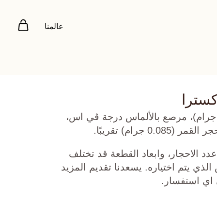
عالمنا
كسترا
هب أبيض عيار 18 (1.882 جرام)، مرصع بالألماس درجة ڤي اس،
دد الاحجار، وابعاد القطعة قد تختلف
ي يتم اختياره. يسعدنا تقديم المزيد
 اي استفسار.