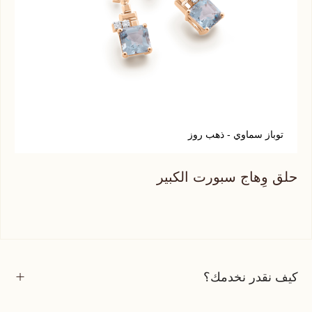
توباز سماوي - ذهب روز
ر
حلق وِهاج سبورت الكبير
حلق
كيف نقدر نخدمك؟