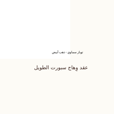
توباز سماوي - ذهب أبيض
عقد وِهاج سبورت الطويل