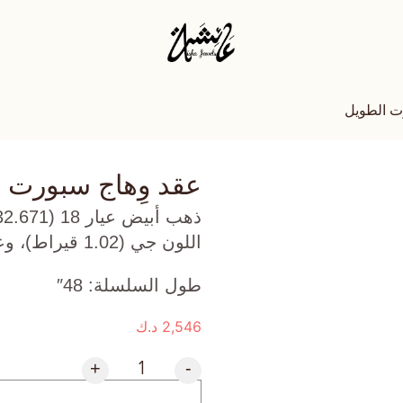
ت الطويل
عقد وِهاج سبورت 
اللون جي (1.02 قيراط)، وعقيق (4.4 جرام) تقريبًا.
طول السلسلة: 48″
2,546
د.ك
+
-