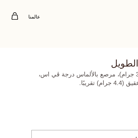
عالمنا
الطويل
ذهب أبيض عيار 18 (32.671 جرام)، مرصع بالألماس درجة ڤي اس،