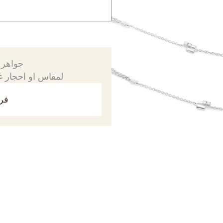
جواهرك
لمقاس او احجار غي
فري