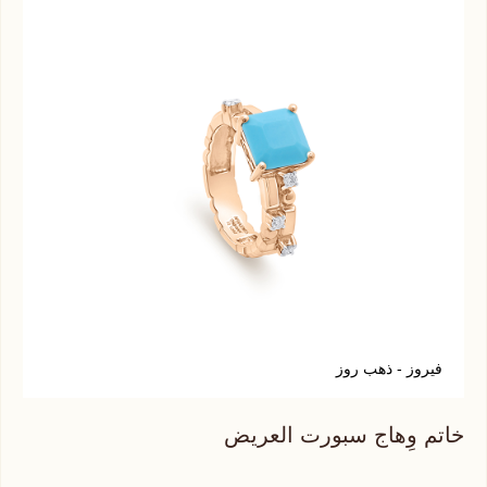
فيروز - ذهب روز
ت
خاتم وِهاج سبورت العريض
خات