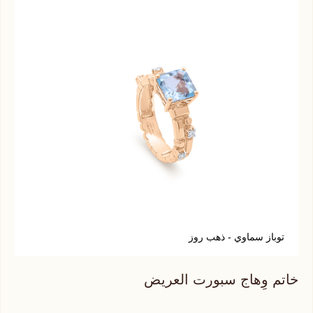
توباز سماوي - ذهب روز
ر
خاتم وِهاج سبورت العريض
خات