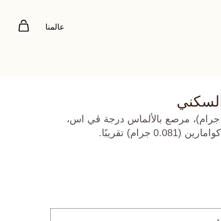
عالمنا
السكني
هب أصفر عيار 22 (2.746 جرام)، مرصع بالألماس درجة ڤي اس،