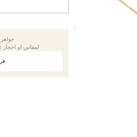
جواهرك
لمقاس او احجار غي
فري