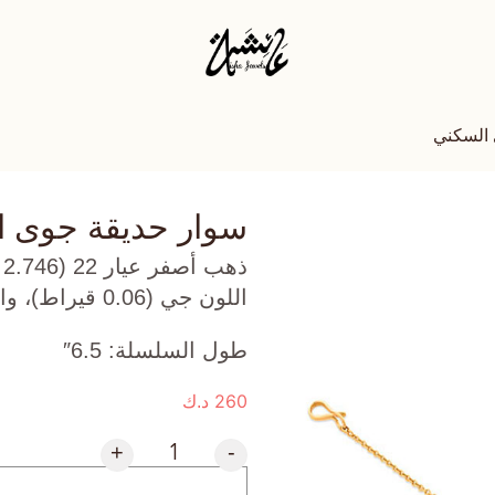
 السكني
سوار حديقة جوى 
ذ
اللون جي (0.06 قيراط)، واكوامارين (0.081 جرام) تقريبًا.
طول السلسلة: 6.5″
260
د.ك
+
-