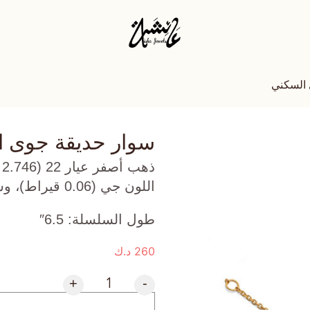
 السكني
سوار حديقة جوى 
ذ
اللون جي (0.06 قيراط)، وسترين (0.081 جرام) تقريبًا.
طول السلسلة: 6.5″
260
د.ك
+
-