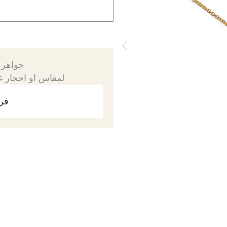
جواهرك
لمقاس او احجار غي
فري