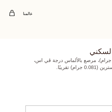
عالمنا
السكني
هب أصفر عيار 22 (2.746 جرام)، مرصع بالألماس درجة ڤي اس،