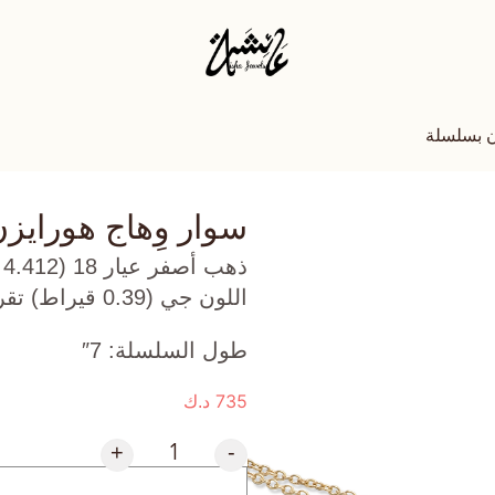
ن بسلسلة
سوار وِهاج هورايز
ذ
اللون جي (0.39 قيراط) تقريبًا.
طول السلسلة: 7″
735
د.ك
+
-