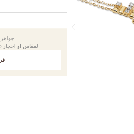
جواهرك
لمقاس او احجار غي
فري